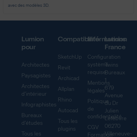
avec des modèles 3D.
Lumion
Compatibilité
Informations
Lumion
pour
France
SketchUp
Configuration
système
Architectes
Twins
Revit
requise
Bureaux
Paysagistes
Archicad
1
Mentions
Architectes
679
Allplan
légales
d’intérieur
Avenue
Rhino
Politique
du Dr
Infographistes
de
Autocad
Julien
Bureaux
confidentialité
Lefebvre
Tous les
d’études
06270
CGV
plugins
Tous les
Villeneuve-
Formation