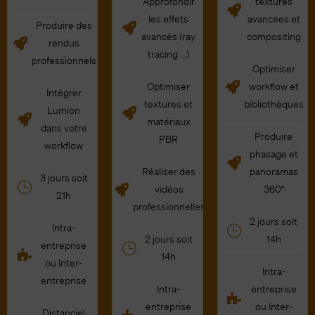
Approfondir
textures
les effets
avancées et
Produire des
avancés (ray
compositing
rendus
tracing ...)
professionnels
Optimiser
Optimiser
workflow et
Intégrer
textures et
bibliothèques
Lumion
matériaux
dans votre
Produire
PBR
workflow
phasage et
Réaliser des
panoramas
3 jours soit
vidéos
360°
21h
professionnelles
2 jours soit
Intra-
2 jours soit
14h
entreprise
14h
ou Inter-
Intra-
entreprise
Intra-
entreprise
entreprise
ou Inter-
Distanciel