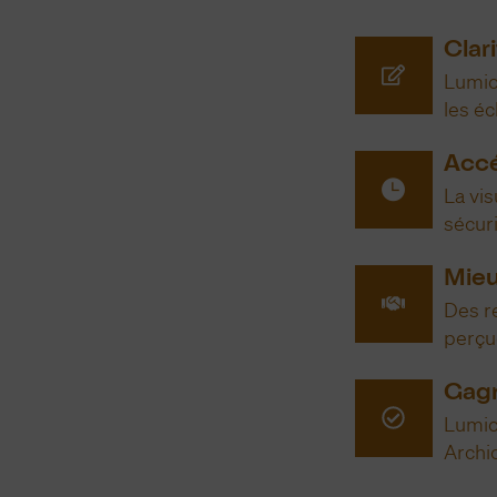
Clari
Lumion
les éc
Accé
La vis
sécuri
Mieu
Des re
perçu
Gagn
Lumion
Archi