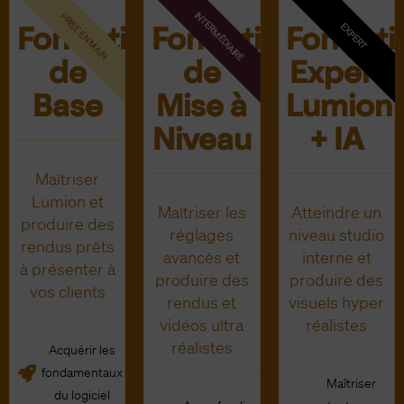
Formation
Formation
Formati
de
de
Expert
Base
Mise à
Lumion
Niveau
+ IA
Maîtriser
Lumion et
Maîtriser les
Atteindre un
produire des
réglages
niveau studio
rendus prêts
avancés et
interne et
à présenter à
produire des
produire des
vos clients
rendus et
visuels hyper
vidéos ultra
réalistes
réalistes
Acquérir les
fondamentaux
Maîtriser
du logiciel