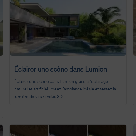
Éclairer une scène dans Lumion
Éclairer une scène dans Lumion grâce à l’éclairage
naturel et artificiel : créez l’ambiance idéale et testez la
lumière de vos rendus 3D.