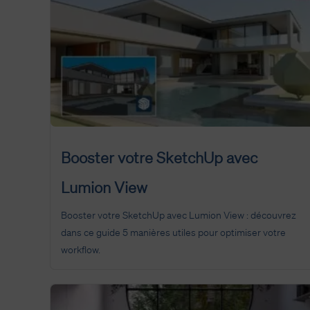
Booster votre SketchUp avec
Lumion View
Booster votre SketchUp avec Lumion View : découvrez
dans ce guide 5 manières utiles pour optimiser votre
workflow.