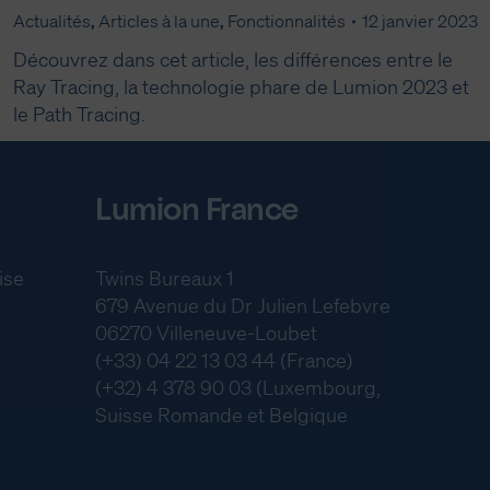
Actualités
,
Articles à la une
,
Fonctionnalités
12 janvier 2023
Découvrez dans cet article, les différences entre le
Ray Tracing, la technologie phare de Lumion 2023 et
le Path Tracing.
Lumion France
ise
Twins Bureaux 1
679 Avenue du Dr Julien Lefebvre
06270 Villeneuve-Loubet
(+33) 04 22 13 03 44 (France)
(+32) 4 378 90 03 (Luxembourg,
Suisse Romande et Belgique