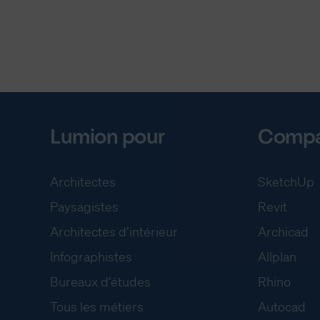
Lumion pour
Compat
Architectes
SketchUp
Paysagistes
Revit
Architectes d’intérieur
Archicad
Infographistes
Allplan
Bureaux d’études
Rhino
Tous les métiers
Autocad